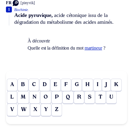
FR
[piʀyvik]
1
Biochimie.
Acide pyruvique,
acide cétonique issu de la
dégradation du métabolisme des acides aminés.
À découvrir
Quelle est la définition du mot
martineur
?
A
B
C
D
E
F
G
H
I
J
K
L
M
N
O
P
Q
R
S
T
U
V
W
X
Y
Z