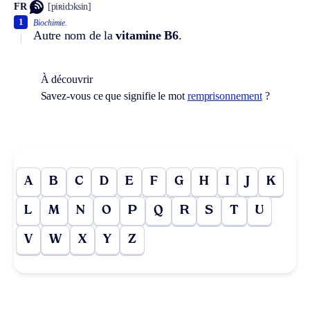
FR
[piʀidɔksin]
1
Biochimie.
Autre nom de la
vitamine B6
.
À découvrir
Savez-vous ce que signifie le mot
remprisonnement
?
A
B
C
D
E
F
G
H
I
J
K
L
M
N
O
P
Q
R
S
T
U
V
W
X
Y
Z