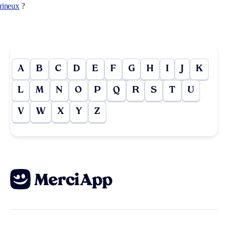
brineux
?
A
B
C
D
E
F
G
H
I
J
K
L
M
N
O
P
Q
R
S
T
U
V
W
X
Y
Z