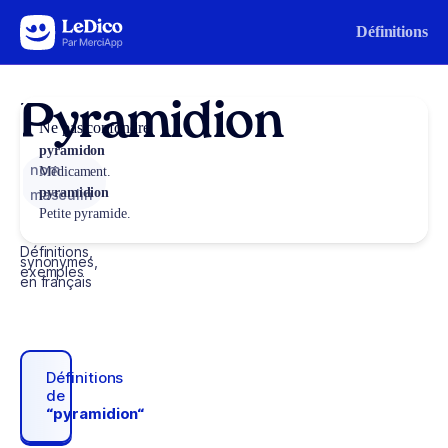
Aller au contenu
Définitions
Pyramidion
Ne pas confondre
pyramidon
nom
Médicament.
pyramidion
masculin
Petite pyramide.
Définitions,
synonymes,
exemples
en français
Définitions
de
“pyramidion“