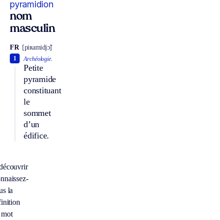
pyramidion
nom
masculin
FR
[piʀamidjɔ̃]
1
Archéologie.
Petite
pyramide
constituant
le
sommet
d’un
édifice.
découvrir
nnaissez-
us la
inition
 mot