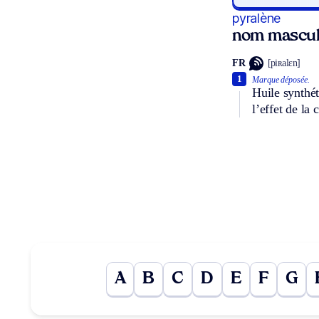
pyralène
nom mascul
FR
[piʀalɛn]
1
Marque déposée.
Huile synthét
l’effet de la 
A
B
C
D
E
F
G