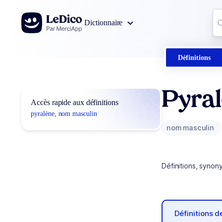
Aller au contenu
Co
Dictionnaire
0
r
Définitions
Pyra
Accès rapide aux définitions
pyralène, nom masculin
nom masculin
Définitions, synon
Définitions 