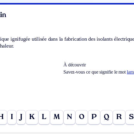
in
ique ignifugée utilisée dans la fabrication des isolants électriq
chaleur.
À découvrir
Savez-vous ce que signifie le mot
lam
H
I
J
K
L
M
N
O
P
Q
R
S