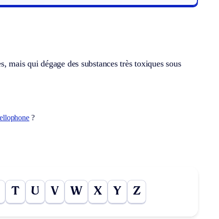
ues, mais qui dégage des substances très toxiques sous
ellophone
?
T
U
V
W
X
Y
Z