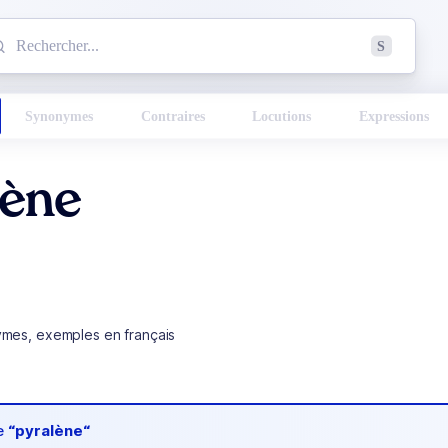
mmencez à chercher un mot dans le dictionnaire :
S
esults found.
Synonymes
Contraires
Locutions
Expressions
lène
ymes, exemples en français
de
“pyralène“