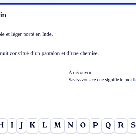
in
e et léger porté en Inde.
nuit constitué d’un pantalon et d’une chemise.
À découvrir
Savez-vous ce que signifie le mot
l
H
I
J
K
L
M
N
O
P
Q
R
S