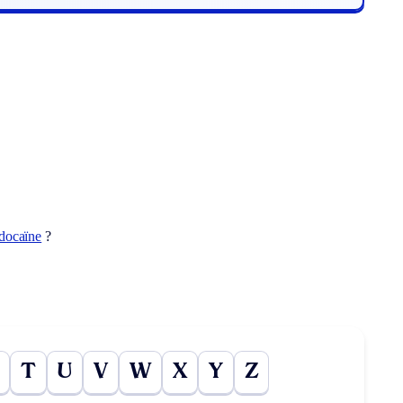
idocaïne
?
T
U
V
W
X
Y
Z