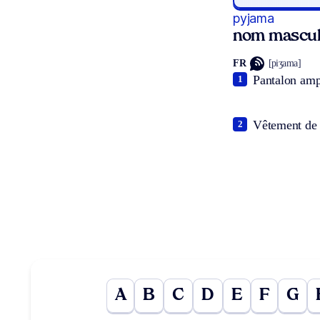
pyjama
nom mascul
FR
[piʒama]
Pantalon ampl
1
Vêtement de 
2
A
B
C
D
E
F
G