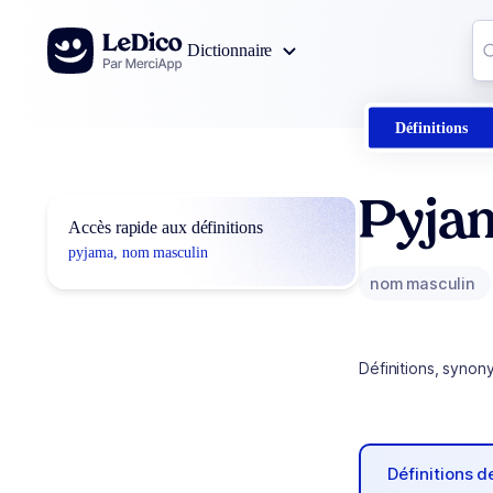
Aller au contenu
Co
Dictionnaire
0
r
Définitions
Pyja
Accès rapide aux définitions
pyjama, nom masculin
nom masculin
Définitions, synon
Définitions 