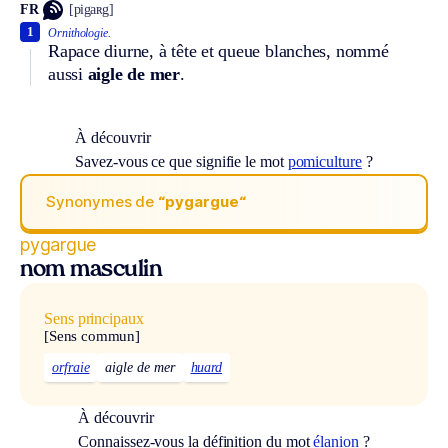
FR
[pigaʀg]
1
Ornithologie.
Rapace diurne, à tête et queue blanches, nommé
aussi
aigle de mer
.
À découvrir
Savez-vous ce que signifie le mot
pomiculture
?
Synonymes de
“pygargue“
pygargue
nom masculin
Sens principaux
[Sens commun]
orfraie
aigle de mer
huard
À découvrir
Connaissez-vous la définition du mot
élanion
?