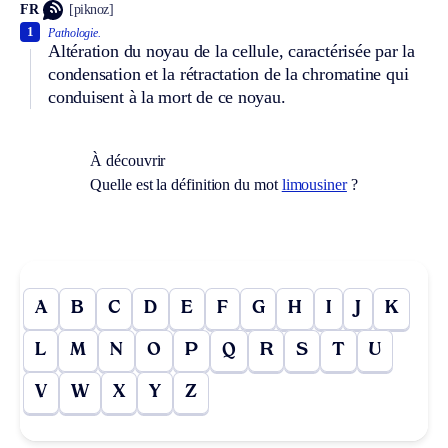
FR
[piknoz]
1
Pathologie.
Altération du noyau de la cellule, caractérisée par la
condensation et la rétractation de la chromatine qui
conduisent à la mort de ce noyau.
À découvrir
Quelle est la définition du mot
limousiner
?
A
B
C
D
E
F
G
H
I
J
K
L
M
N
O
P
Q
R
S
T
U
V
W
X
Y
Z