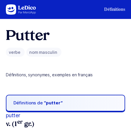
Aller au contenu
Définitions
Putter
verbe
nom masculin
Définitions, synonymes, exemples en français
Définitions de
“putter“
putter
er
v. (1
gr.)