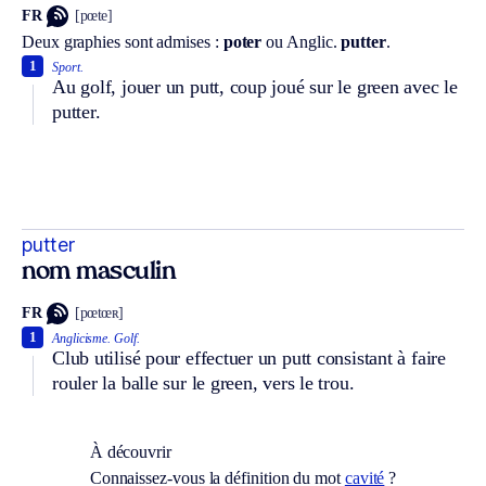
FR
[pœte]
Deux graphies sont admises :
poter
ou
Anglic.
putter
.
1
Sport.
Au golf, jouer un putt, coup joué sur le green avec le
putter.
putter
nom masculin
FR
[pœtœʀ]
1
Anglicisme.
Golf.
Club utilisé pour effectuer un putt consistant à faire
rouler la balle sur le green, vers le trou.
À découvrir
Connaissez-vous la définition du mot
cavité
?