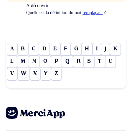
À découvrir
Quelle est la définition du mot
remplaçant
?
A
B
C
D
E
F
G
H
I
J
K
L
M
N
O
P
Q
R
S
T
U
V
W
X
Y
Z