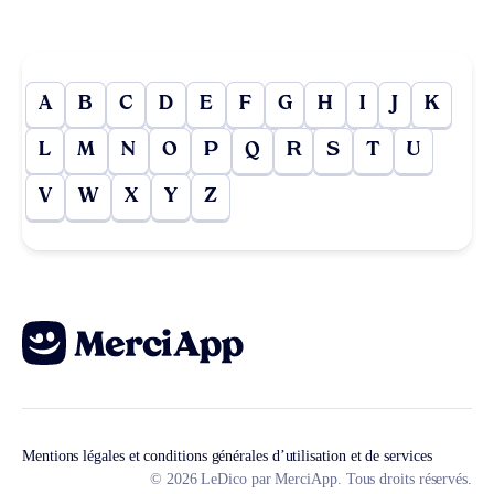
A
B
C
D
E
F
G
H
I
J
K
L
M
N
O
P
Q
R
S
T
U
V
W
X
Y
Z
Mentions légales et conditions générales d’utilisation et de services
© 2026 LeDico par MerciApp. Tous droits réservés.