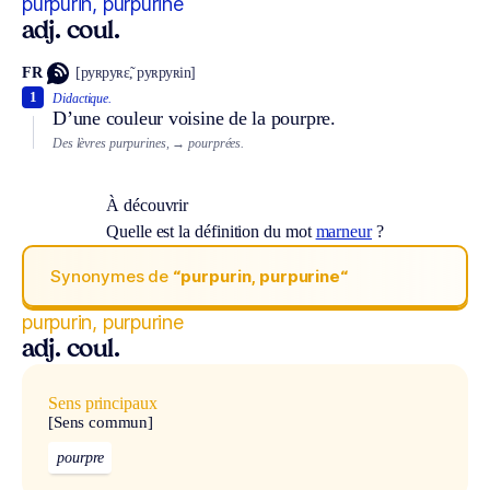
purpurin, purpurine
adj. coul.
FR
[pyʀpyʀɛ̃, pyʀpyʀin]
1
Didactique.
D’une couleur voisine de la pourpre.
Des lèvres purpurines,
→ pourprées.
À découvrir
Quelle est la définition du mot
marneur
?
Synonymes de
“purpurin, purpurine“
purpurin, purpurine
adj. coul.
Sens principaux
[Sens commun]
pourpre