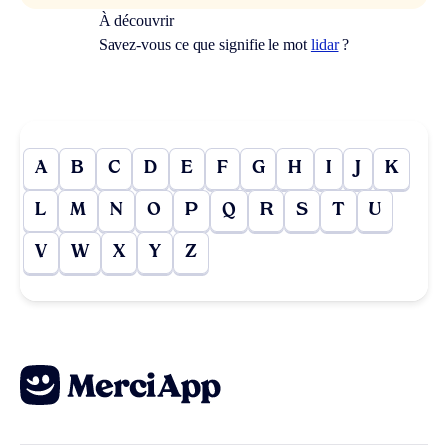
À découvrir
Savez-vous ce que signifie le mot
lidar
?
A
B
C
D
E
F
G
H
I
J
K
L
M
N
O
P
Q
R
S
T
U
V
W
X
Y
Z