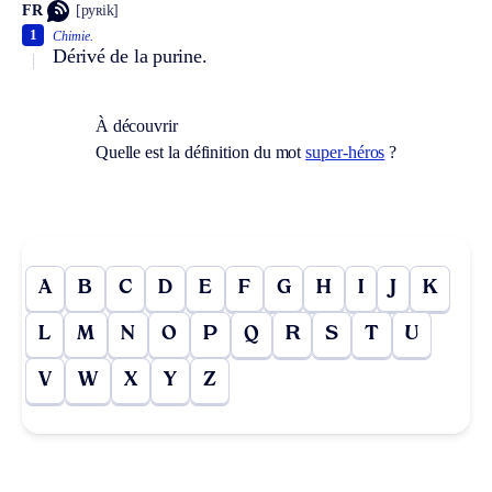
FR
[pyʀik]
1
Chimie.
Dérivé de la purine.
À découvrir
Quelle est la définition du mot
super-héros
?
A
B
C
D
E
F
G
H
I
J
K
L
M
N
O
P
Q
R
S
T
U
V
W
X
Y
Z