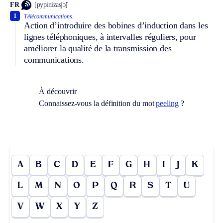
FR
[pypinizasjɔ̃]
1
Télécommunications.
Action d’introduire des bobines d’induction dans les
lignes téléphoniques, à intervalles réguliers, pour
améliorer la qualité de la transmission des
communications.
À découvrir
Connaissez-vous la définition du mot
peeling
?
A
B
C
D
E
F
G
H
I
J
K
L
M
N
O
P
Q
R
S
T
U
V
W
X
Y
Z