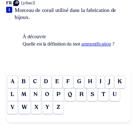
FR
[pɔ̃taʀɛl]
Morceau de corail utilisé dans la fabrication de
1
bijoux.
À découvrir
Quelle est la définition du mot
ammonification
?
A
B
C
D
E
F
G
H
I
J
K
L
M
N
O
P
Q
R
S
T
U
V
W
X
Y
Z