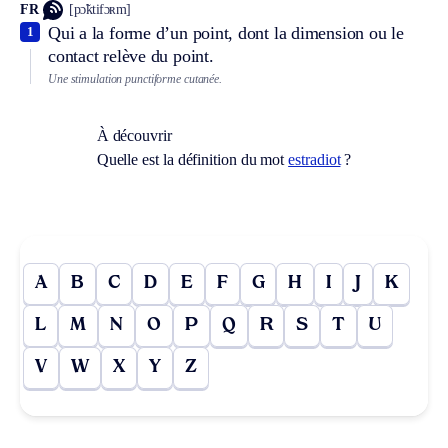
FR
[pɔ̃ktifɔʀm]
Qui a la forme d’un point, dont la dimension ou le
1
contact relève du point.
Une stimulation punctiforme cutanée.
À découvrir
Quelle est la définition du mot
estradiot
?
A
B
C
D
E
F
G
H
I
J
K
L
M
N
O
P
Q
R
S
T
U
V
W
X
Y
Z