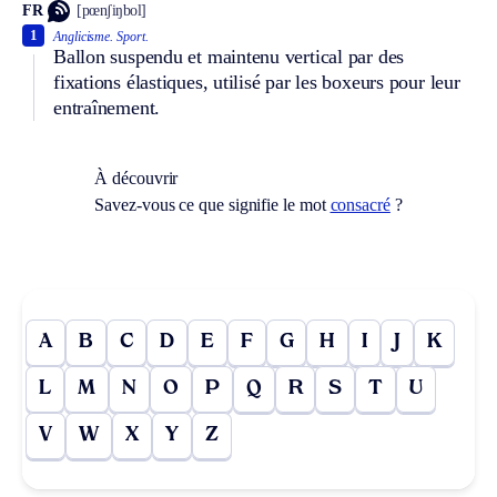
FR
[pœnʃiŋbol]
1
Anglicisme.
Sport.
Ballon suspendu et maintenu vertical par des
fixations élastiques, utilisé par les boxeurs pour leur
entraînement.
À découvrir
Savez-vous ce que signifie le mot
consacré
?
A
B
C
D
E
F
G
H
I
J
K
L
M
N
O
P
Q
R
S
T
U
V
W
X
Y
Z