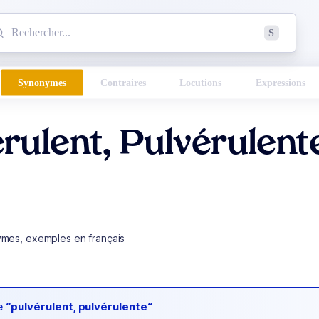
mmencez à chercher un mot dans le dictionnaire :
S
esults found.
Synonymes
Contraires
Locutions
Expressions
rulent, Pulvérulent
ymes, exemples en français
de
“pulvérulent, pulvérulente“