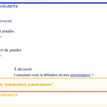
lvérulente
ylveʀylɑ̃t]
n poudre.
t.
rt de poudre.
es.
À découvrir
Connaissez-vous la définition du mot
appoggiaturer
?
de
“pulvérulent, pulvérulente“
lvérulente