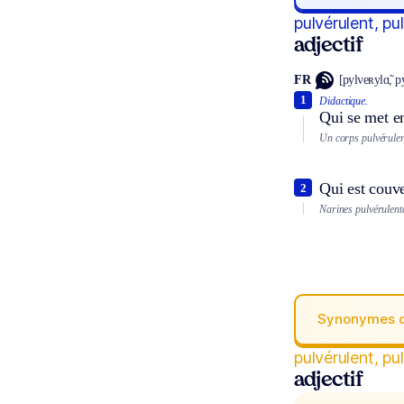
pulvérulent, pu
adjectif
FR
[pylveʀylɑ̃, p
1
Didactique.
Qui se met e
Un corps pulvérulen
Qui est couve
2
Narines pulvérulent
Synonymes 
pulvérulent, pu
adjectif