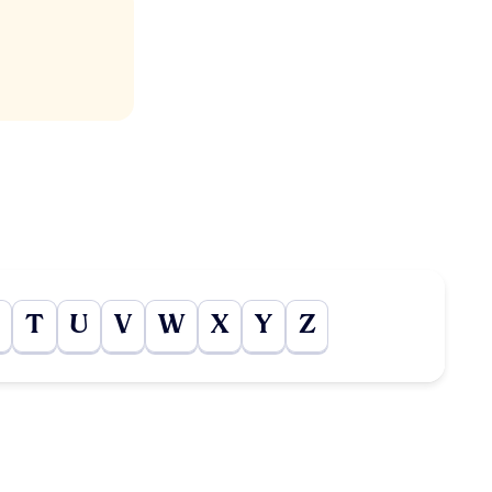
T
U
V
W
X
Y
Z