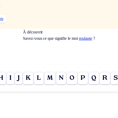
x
ble
À découvrir
Savez-vous ce que signifie le mot
roulante
?
H
I
J
K
L
M
N
O
P
Q
R
S