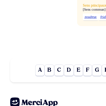
Sens principau
[Sens commun]
poudreux
fria
A
B
C
D
E
F
G