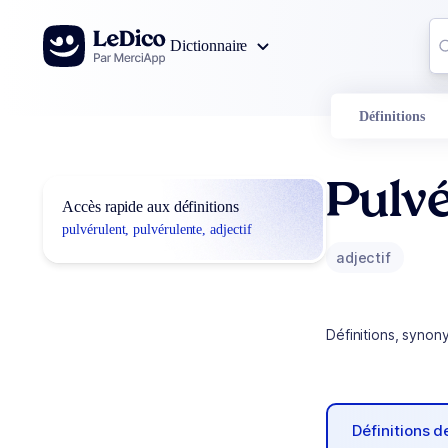
Aller au contenu
Co
Dictionnaire
0
r
Définitions
Pulvé
Accès rapide aux définitions
pulvérulent, pulvérulente, adjectif
adjectif
Définitions, synon
Définitions 