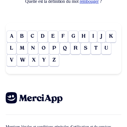
Quelle est la définition du mot
rembouger
?
A
B
C
D
E
F
G
H
I
J
K
L
M
N
O
P
Q
R
S
T
U
V
W
X
Y
Z
Mentions légales et conditions générales d’utilisation et de services