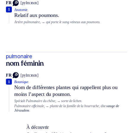
FR
[pylmɔnɛʀ]
1
Anatomie.
Relatif aux poumons.
Artère pulmonaire,
→ qui porte le sang veineux aux poumons.
pulmonaire
nom féminin
FR
[pylmɔnɛʀ]
1
Botanique.
Nom de différentes plantes qui rappellent plus ou
moins l’aspect du poumon.
Spécialt
Pulmonaire du chêne,
→ sorte de lichen.
Pulmonaire officinale,
→ plante de la famille de la bourrache, dite
sauge de
Jérusalem
.
À découvrir