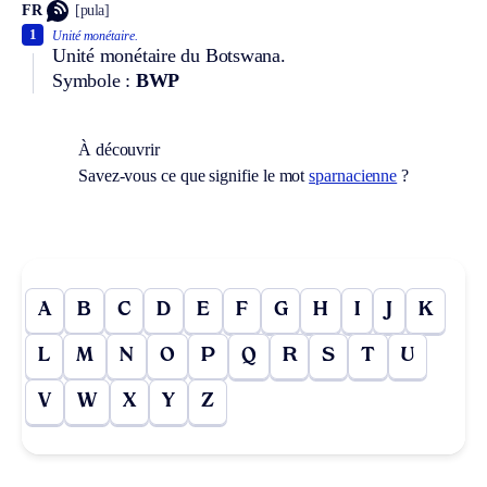
FR
[pula]
1
Unité monétaire.
Unité monétaire du Botswana.
Symbole :
BWP
À découvrir
Savez-vous ce que signifie le mot
sparnacienne
?
A
B
C
D
E
F
G
H
I
J
K
L
M
N
O
P
Q
R
S
T
U
V
W
X
Y
Z