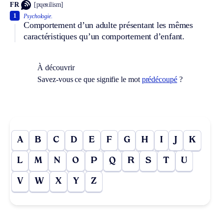
FR
[pɥeʀilism]
1
Psychologie.
Comportement d’un adulte présentant les mêmes
caractéristiques qu’un comportement d’enfant.
À découvrir
Savez-vous ce que signifie le mot
prédécoupé
?
A
B
C
D
E
F
G
H
I
J
K
L
M
N
O
P
Q
R
S
T
U
V
W
X
Y
Z