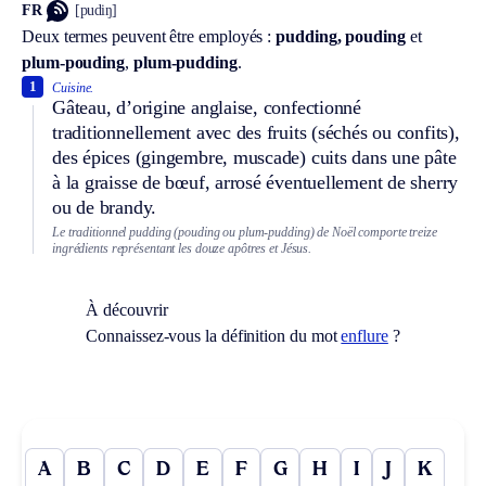
FR
[pudiŋ]
Deux termes peuvent être employés :
pudding, pouding
et
plum-pouding
,
plum-pudding
.
1
Cuisine.
Gâteau, d’origine anglaise, confectionné
traditionnellement avec des fruits (séchés ou confits),
des épices (gingembre, muscade) cuits dans une pâte
à la graisse de bœuf, arrosé éventuellement de sherry
ou de brandy.
Le traditionnel pudding (pouding ou plum-pudding) de Noël comporte treize
ingrédients représentant les douze apôtres et Jésus.
À découvrir
Connaissez-vous la définition du mot
enflure
?
A
B
C
D
E
F
G
H
I
J
K