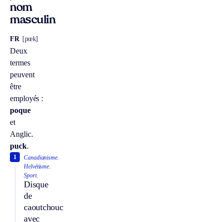
nom
masculin
FR
[pœk]
Deux
termes
peuvent
être
employés :
poque
et
Anglic.
puck
.
1
Canadianisme.
Helvétisme.
Sport.
Disque
de
caoutchouc
avec