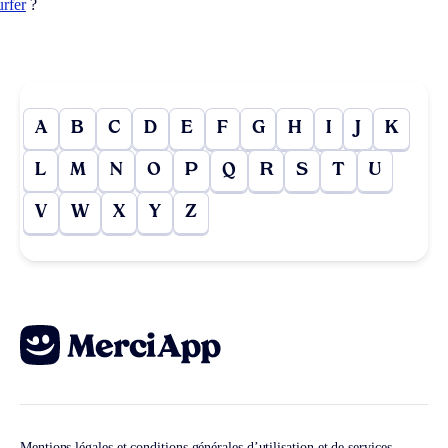
urfer
?
A
B
C
D
E
F
G
H
I
J
K
L
M
N
O
P
Q
R
S
T
U
V
W
X
Y
Z
Mentions légales et conditions générales d’utilisation et de services