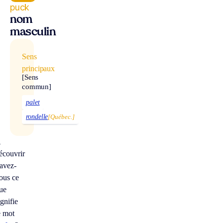
puck
nom
masculin
Sens
principaux
[Sens
commun]
palet
rondelle
[Québec.]
À
écouvrir
avez-
ous ce
ue
ignifie
e mot