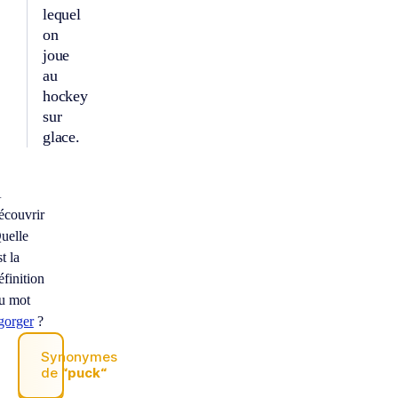
lequel
on
joue
au
hockey
sur
glace.
À
écouvrir
uelle
st la
éfinition
u mot
gorger
?
Synonymes
de
“puck“