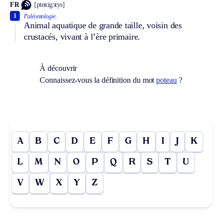
FR
[pteʀigɔtys]
1
Paléontologie.
Animal aquatique de grande taille, voisin des
crustacés, vivant à l’ère primaire.
À découvrir
Connaissez-vous la définition du mot
poteau
?
A
B
C
D
E
F
G
H
I
J
K
L
M
N
O
P
Q
R
S
T
U
V
W
X
Y
Z