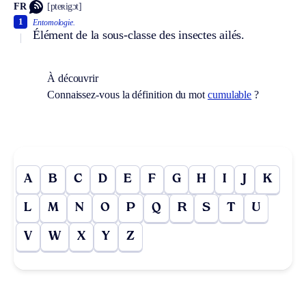
FR
[pteʀigɔt]
1
Entomologie.
Élément de la sous-classe des insectes ailés.
À découvrir
Connaissez-vous la définition du mot
cumulable
?
A
B
C
D
E
F
G
H
I
J
K
L
M
N
O
P
Q
R
S
T
U
V
W
X
Y
Z