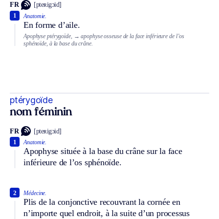
FR
[pteʀigɔid]
1
Anatomie.
En forme d’aile.
Apophyse ptérygoïde,
→ apophyse osseuse de la face inférieure de l’os
sphénoïde, à la base du crâne.
ptérygoïde
nom féminin
FR
[pteʀigɔid]
1
Anatomie.
Apophyse située à la base du crâne sur la face
inférieure de l’os sphénoïde.
2
Médecine.
Plis de la conjonctive recouvrant la cornée en
n’importe quel endroit, à la suite d’un processus