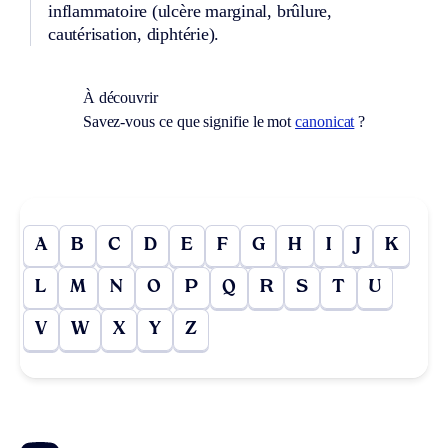
inflammatoire (ulcère marginal, brûlure,
cautérisation, diphtérie).
À découvrir
Savez-vous ce que signifie le mot
canonicat
?
A
B
C
D
E
F
G
H
I
J
K
L
M
N
O
P
Q
R
S
T
U
V
W
X
Y
Z