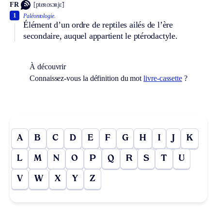
FR
[pteʀosɔʀjɛ̃]
1
Paléontologie.
Élément d’un ordre de reptiles ailés de l’ère
secondaire, auquel appartient le ptérodactyle.
À découvrir
Connaissez-vous la définition du mot
livre-cassette
?
A
B
C
D
E
F
G
H
I
J
K
L
M
N
O
P
Q
R
S
T
U
V
W
X
Y
Z