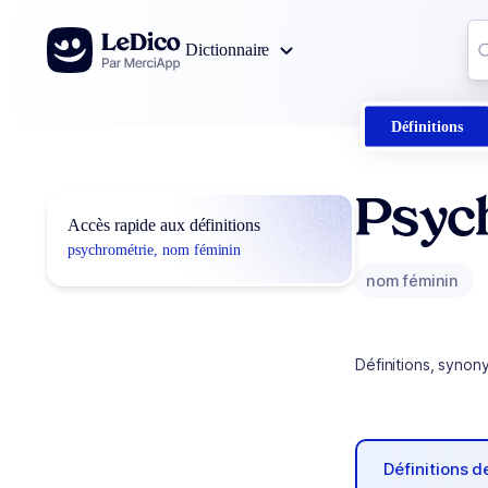
Aller au contenu
Co
Dictionnaire
0
r
Définitions
Psyc
Accès rapide aux définitions
psychrométrie, nom féminin
nom féminin
Définitions, synon
Définitions 