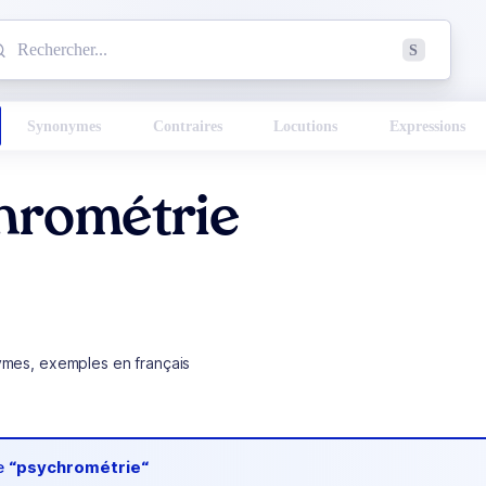
mmencez à chercher un mot dans le dictionnaire :
S
esults found.
Synonymes
Contraires
Locutions
Expressions
hrométrie
ymes, exemples en français
de
“psychrométrie“