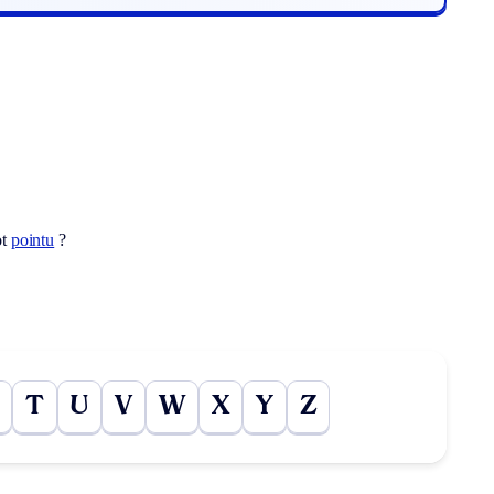
ot
pointu
?
T
U
V
W
X
Y
Z