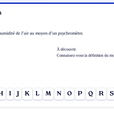
n
humidité de l’air au moyen d’un psychromètre.
À découvrir
Connaissez-vous la définition du m
H
I
J
K
L
M
N
O
P
Q
R
S