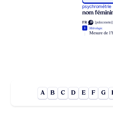
psychrométrie
nom fémini
FR
[psikʀɔmetʀi]
1
Métrologie.
Mesure de l’
A
B
C
D
E
F
G