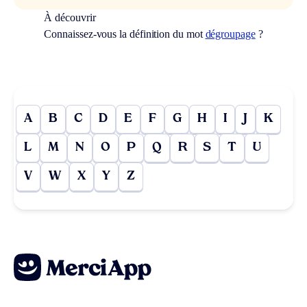
À découvrir
Connaissez-vous la définition du mot
dégroupage
?
A
B
C
D
E
F
G
H
I
J
K
L
M
N
O
P
Q
R
S
T
U
V
W
X
Y
Z