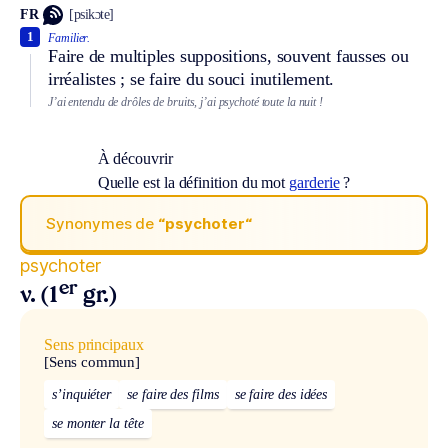
FR
[psikɔte]
1
Familier.
Faire de multiples suppositions, souvent fausses ou
irréalistes ; se faire du souci inutilement.
J’ai entendu de drôles de bruits, j’ai psychoté toute la nuit !
À découvrir
Quelle est la définition du mot
garderie
?
Synonymes de
“psychoter“
psychoter
er
v. (1
gr.)
Sens principaux
[Sens commun]
s’inquiéter
se faire des films
se faire des idées
se monter la tête