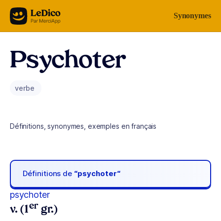
Aller au contenu
Synonymes
Psychoter
verbe
Définitions, synonymes, exemples en français
Définitions de
“psychoter“
psychoter
er
v. (1
gr.)