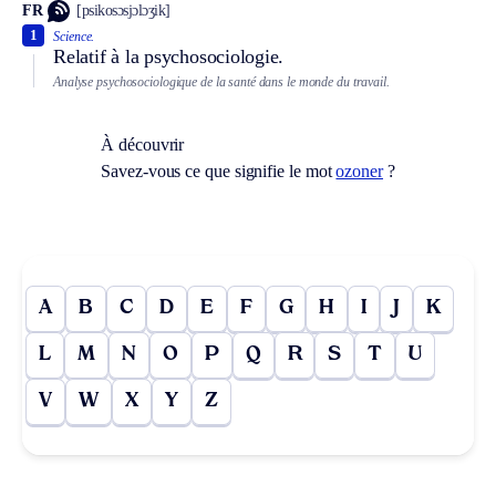
FR
[psikosɔsjɔlɔʒik]
1
Science.
Relatif à la psychosociologie.
Analyse psychosociologique de la santé dans le monde du travail.
À découvrir
Savez-vous ce que signifie le mot
ozoner
?
A
B
C
D
E
F
G
H
I
J
K
L
M
N
O
P
Q
R
S
T
U
V
W
X
Y
Z