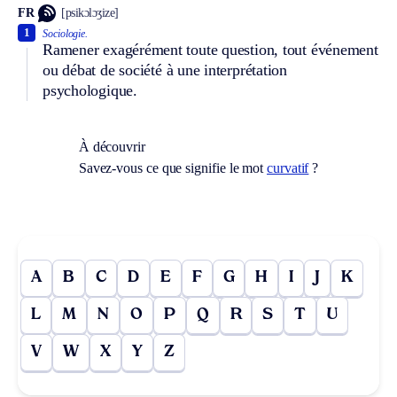
FR
[psikɔlɔʒize]
1
Sociologie.
Ramener exagérément toute question, tout événement
ou débat de société à une interprétation
psychologique.
À découvrir
Savez-vous ce que signifie le mot
curvatif
?
A
B
C
D
E
F
G
H
I
J
K
L
M
N
O
P
Q
R
S
T
U
V
W
X
Y
Z