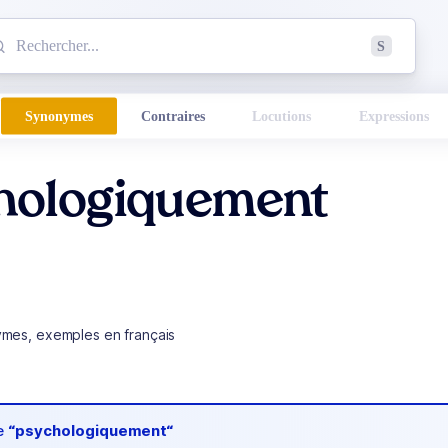
mmencez à chercher un mot dans le dictionnaire :
S
esults found.
Synonymes
Contraires
Locutions
Expressions
hologiquement
ymes, exemples en français
de
“psychologiquement“