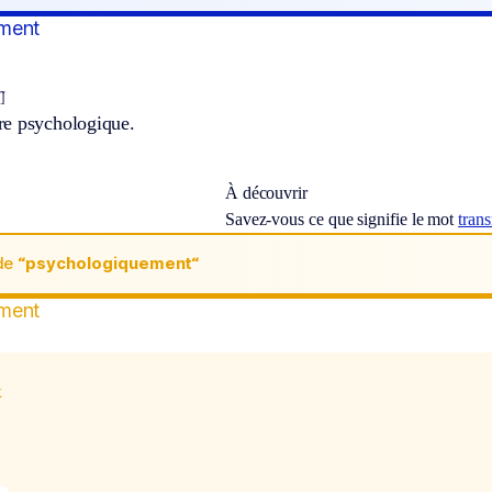
ment
]
e psychologique.
À découvrir
Savez-vous ce que signifie le mot
tran
de
“psychologiquement“
ment
x