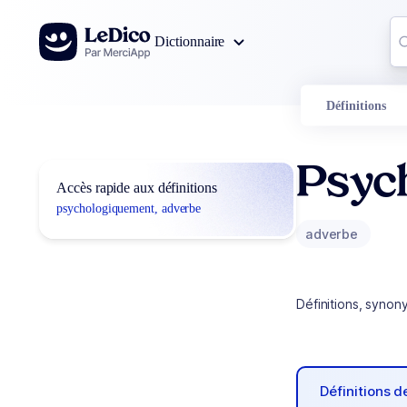
Aller au contenu
Co
Dictionnaire
0
r
Définitions
Psyc
Accès rapide aux définitions
psychologiquement, adverbe
adverbe
Définitions, synon
Définitions 