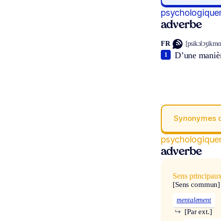
psychologique
adverbe
FR
[psikɔlɔʒikmɑ̃
D’une manièr
1
Synonymes 
psychologique
adverbe
Sens principau
[Sens commun]
mentalement
↪
[Par ext.]