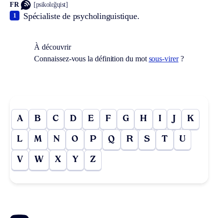
FR
[psikolɛ̃gɥist]
Spécialiste de psycholinguistique.
1
À découvrir
Connaissez-vous la définition du mot
sous-virer
?
A
B
C
D
E
F
G
H
I
J
K
L
M
N
O
P
Q
R
S
T
U
V
W
X
Y
Z