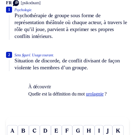
FR
[psikodʀam]
1
Psychologie.
Psychothérapie de groupe sous forme de
représentation théâtrale où chaque acteur, à travers le
rôle qu’il joue, parvient à exprimer ses propres
conflits intérieurs.
2
Sens figuré.
Usage courant.
Situation de discorde, de conflit divisant de façon
violente les membres d’un groupe.
À découvrir
Quelle est la définition du mot
urolagnie
?
A
B
C
D
E
F
G
H
I
J
K