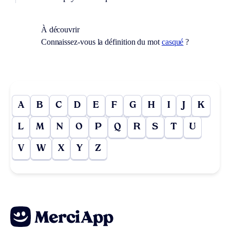
À découvrir
Connaissez-vous la définition du mot
casqué
?
A
B
C
D
E
F
G
H
I
J
K
L
M
N
O
P
Q
R
S
T
U
V
W
X
Y
Z