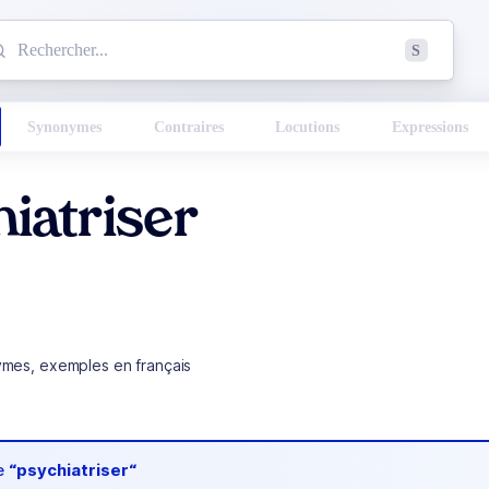
mmencez à chercher un mot dans le dictionnaire :
S
esults found.
Synonymes
Contraires
Locutions
Expressions
iatriser
ymes, exemples en français
de
“psychiatriser“