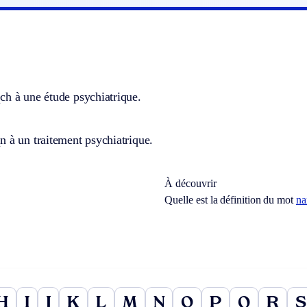
ch à une étude psychiatrique.
 à un traitement psychiatrique.
À découvrir
Quelle est la définition du mot
na
H
I
J
K
L
M
N
O
P
Q
R
S