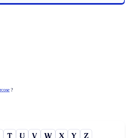
rcose
?
T
U
V
W
X
Y
Z