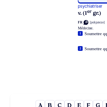
psychiatriser
er
v. (1
gr.)
FR
[psikjatʀize]
Médecine.
Soumettre qq
1
Soumettre qqn
2
A
B
C
D
E
F
G