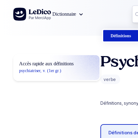
Aller au contenu
Co
Dictionnaire
0
r
Définitions
Psych
Accès rapide aux définitions
psychiatriser, v. (1er gr.)
verbe
Définitions, synon
Définitions 