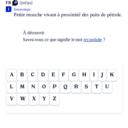
FR
[psilɔpa]
1
Entomologie.
Petite mouche vivant à proximité des puits de pétrole.
À découvrir
Savez-vous ce que signifie le mot
reconduite
?
A
B
C
D
E
F
G
H
I
J
K
L
M
N
O
P
Q
R
S
T
U
V
W
X
Y
Z