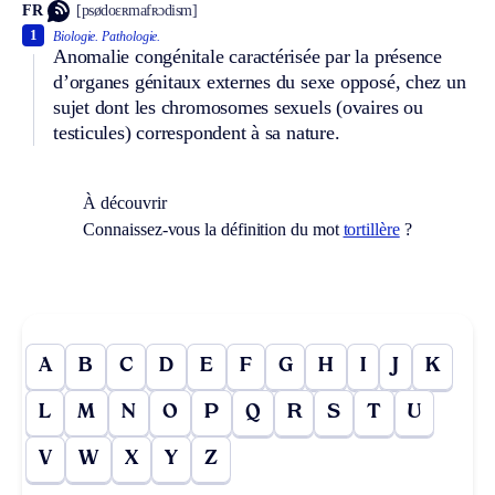
FR
[psødoɛʀmafʀɔdism]
1
Biologie.
Pathologie.
Anomalie congénitale caractérisée par la présence
d’organes génitaux externes du sexe opposé, chez un
sujet dont les chromosomes sexuels (ovaires ou
testicules) correspondent à sa nature.
À découvrir
Connaissez-vous la définition du mot
tortillère
?
A
B
C
D
E
F
G
H
I
J
K
L
M
N
O
P
Q
R
S
T
U
V
W
X
Y
Z