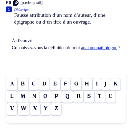
FR
[psødepigʀafi]
1
Didactique.
Fausse attribution d’un nom d’auteur, d’une
épigraphe ou d’un titre à un ouvrage.
À découvrir
Connaissez-vous la définition du mot
anatomopathologue
?
A
B
C
D
E
F
G
H
I
J
K
L
M
N
O
P
Q
R
S
T
U
V
W
X
Y
Z