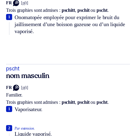
FR
[pʃt]
Trois graphies sont admises :
pschitt
,
pschit
ou
pscht
.
Onomatopée employée pour exprimer le bruit du
1
jaillissement d’une boisson gazeuse ou d’un liquide
vaporisé.
pscht
nom masculin
FR
[pʃt]
Familier.
Trois graphies sont admises :
pschitt
,
pschit
ou
pscht
.
Vaporisateur.
1
2
Par extension.
Liquide vaporisé.