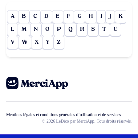
A
B
C
D
E
F
G
H
I
J
K
L
M
N
O
P
Q
R
S
T
U
V
W
X
Y
Z
Mentions légales et conditions générales d’utilisation et de services
© 2026 LeDico par MerciApp. Tous droits réservés.