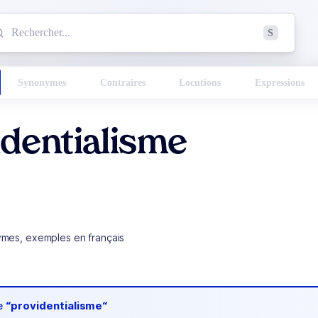
mmencez à chercher un mot dans le dictionnaire :
S
esults found.
Synonymes
Contraires
Locutions
Expressions
dentialisme
ymes, exemples en français
de
“providentialisme“