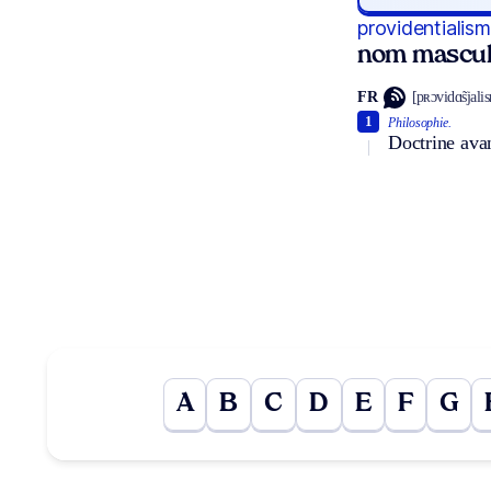
providentialis
nom mascul
FR
[pʀɔvidɑ̃sjali
1
Philosophie.
Doctrine avan
A
B
C
D
E
F
G