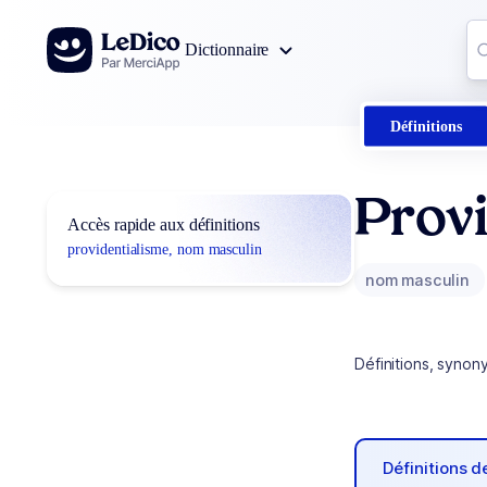
Aller au contenu
Co
Dictionnaire
0
r
Définitions
Provi
Accès rapide aux définitions
providentialisme, nom masculin
nom masculin
Définitions, synon
Définitions 