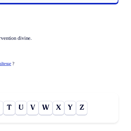
rvention divine.
altesse
?
T
U
V
W
X
Y
Z