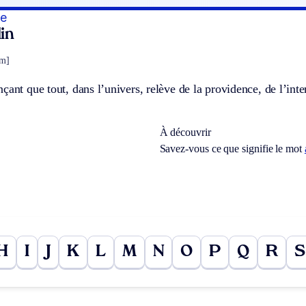
me
in
sm]
çant que tout, dans l’univers, relève de la providence, de l’inte
À découvrir
Savez-vous ce que signifie le mot
H
I
J
K
L
M
N
O
P
Q
R
S