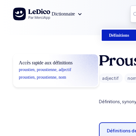
Aller au contenu
Co
Dictionnaire
0
r
Définitions
Prous
Accès rapide aux définitions
proustien, proustienne, adjectif
proustien, proustienne, nom
adjectif
no
Définitions, synon
Définitions 