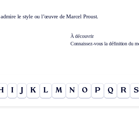
admire le style ou l’œuvre de Marcel Proust.
À découvrir
Connaissez-vous la définition du 
H
I
J
K
L
M
N
O
P
Q
R
S