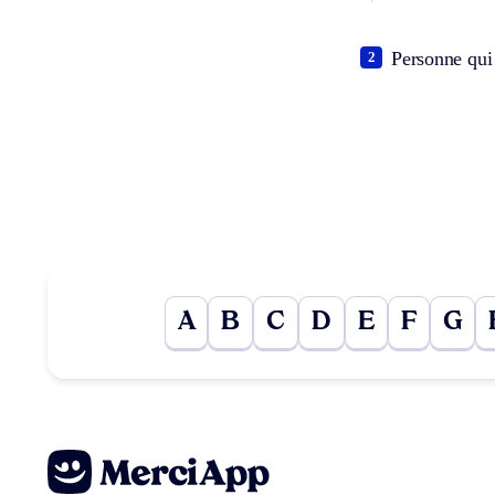
Personne qui 
2
A
B
C
D
E
F
G