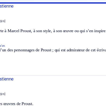
ustienne
tjɛn]
te à Marcel Proust, à son style, à son œuvre ou qui s’en inspire
u’un.
l’un des personnages de Proust ; qui est admirateur de cet écriv
ustienne
tjɛn]
es œuvres de Proust.