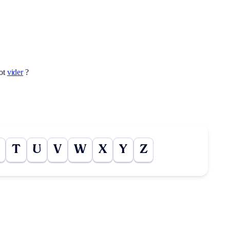
mot
vider
?
T
U
V
W
X
Y
Z