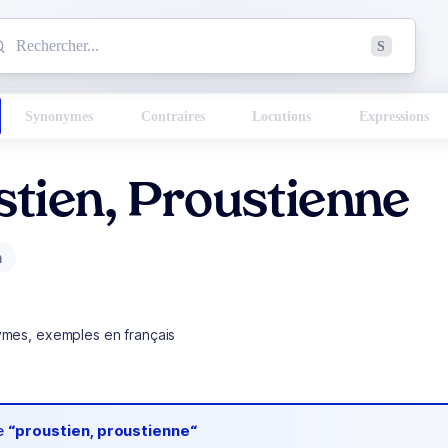
mmencez à chercher un mot dans le dictionnaire :
S
esults found.
Synonymes
Contraires
Locutions
Expressions
tien, Proustienne
m
ymes, exemples en français
de
“proustien, proustienne“