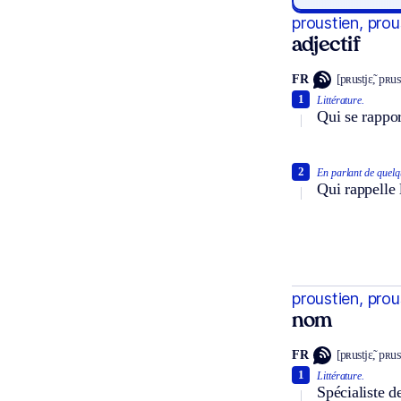
proustien, pro
adjectif
FR
[pʀustjɛ̃, pʀus
1
Littérature.
Qui se rappor
2
En parlant de quelq
Qui rappelle 
proustien, pro
nom
FR
[pʀustjɛ̃, pʀus
1
Littérature.
Spécialiste d