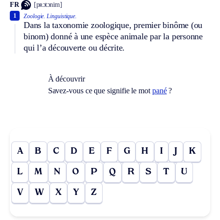
FR
[pʀɔtɔnim]
1
Zoologie.
Linguistique.
Dans la taxonomie zoologique, premier binôme (ou
binom) donné à une espèce animale par la personne
qui l’a découverte ou décrite.
À découvrir
Savez-vous ce que signifie le mot
pané
?
A
B
C
D
E
F
G
H
I
J
K
L
M
N
O
P
Q
R
S
T
U
V
W
X
Y
Z