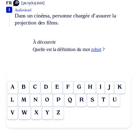
FR
[pʀɔʒɛksjɔnist]
1
Audiovisuel.
Dans un cinéma, personne chargée d’assurer la
projection des films.
À découvrir
Quelle est la définition du mot
robot
?
A
B
C
D
E
F
G
H
I
J
K
L
M
N
O
P
Q
R
S
T
U
V
W
X
Y
Z