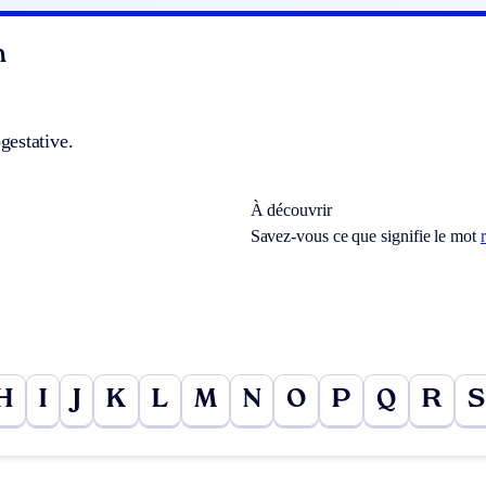
n
estative.
À découvrir
Savez-vous ce que signifie le mot
H
I
J
K
L
M
N
O
P
Q
R
S