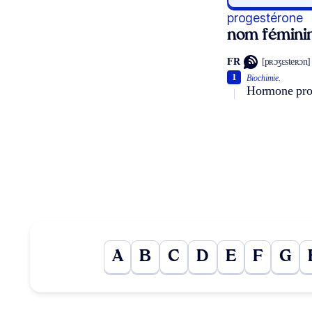
progestérone
nom fémini
FR
[pʀɔʒɛsteʀɔn]
1
Biochimie.
Hormone prog
A
B
C
D
E
F
G