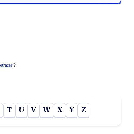
retracer
?
T
U
V
W
X
Y
Z