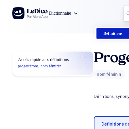
Aller au contenu
Co
Dictionnaire
0
r
Définitions
Prog
Accès rapide aux définitions
progestérone, nom féminin
nom féminin
Définitions, synon
Définitions 