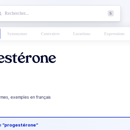
mmencez à chercher un mot dans le dictionnaire :
S
esults found.
Synonymes
Contraires
Locutions
Expressions
estérone
ymes, exemples en français
de
“progestérone“