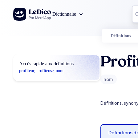
Aller au contenu
Co
Dictionnaire
0
r
Définitions
Profi
Accès rapide aux définitions
profiteur, profiteuse, nom
nom
Définitions, synon
Définitions 