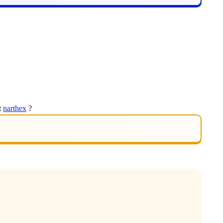
t
narthex
?