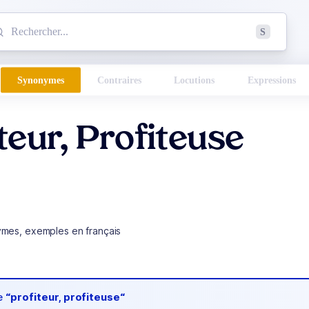
mmencez à chercher un mot dans le dictionnaire :
S
esults found.
Synonymes
Contraires
Locutions
Expressions
teur, Profiteuse
ymes, exemples en français
de
“profiteur, profiteuse“