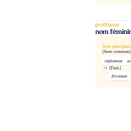
profiteuse
nom fémini
Sens principau
[Sens commun]
exploiteuse
ac
↪
[Fam.]
fricoteuse