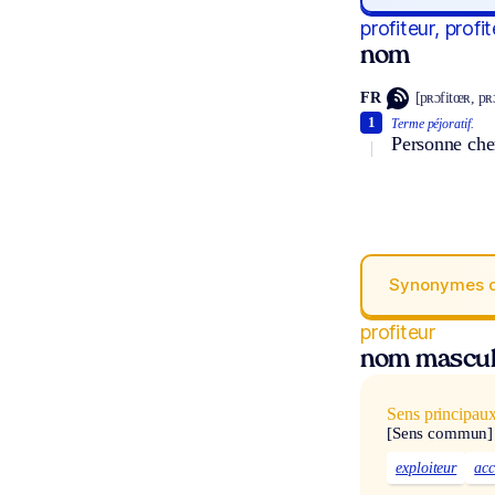
profiteur, profi
nom
FR
[pʀɔfitœʀ, pʀɔ
1
Terme péjoratif.
Personne cher
Synonymes 
profiteur
nom mascul
Sens principau
[Sens commun]
exploiteur
acc