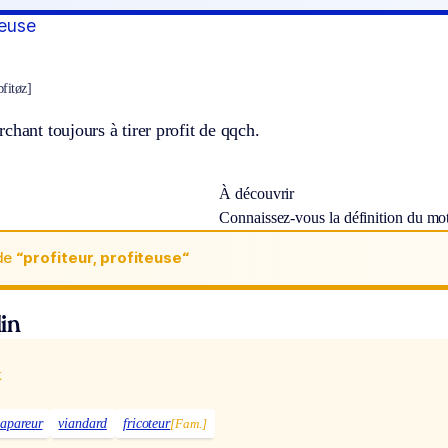
teuse
fitøz]
chant toujours à tirer profit de qqch.
À découvrir
Connaissez-vous la définition du mo
de
“profiteur, profiteuse“
in
x
apareur
viandard
fricoteur
[Fam.]