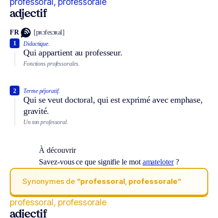
professoral, professorale
adjectif
FR
[pʀɔfesɔʀal]
1
Didactique.
Qui appartient au professeur.
Fonctions professorales.
2
Terme péjoratif.
Qui se veut doctoral, qui est exprimé avec emphase,
gravité.
Un ton professoral.
À découvrir
Savez-vous ce que signifie le mot
amateloter
?
Synonymes de
“professoral, professorale“
professoral, professorale
adjectif