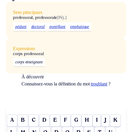
Sens principaux
professoral, professorale
[Péj.]
pédant
doctoral
pontifiant
emphatique
Expressions
corps professoral
corps enseignant
À découvrir
Connaissez-vous la définition du mot
troublant
?
A
B
C
D
E
F
G
H
I
J
K