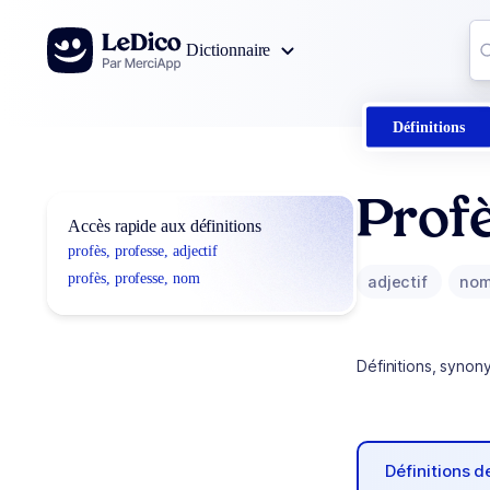
Aller au contenu
Co
Dictionnaire
0
r
Définitions
Profè
Accès rapide aux définitions
profès, professe, adjectif
profès, professe, nom
adjectif
no
Définitions, synon
Définitions 