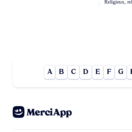
Religieux, re
A
B
C
D
E
F
G