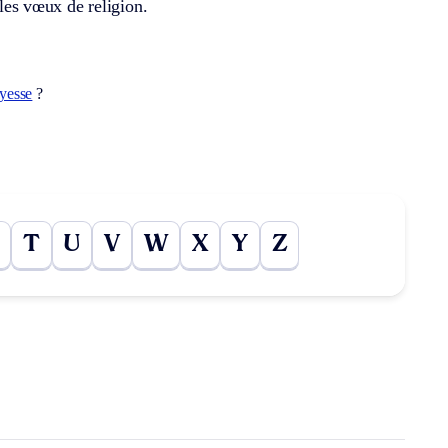
 les vœux de religion.
yesse
?
T
U
V
W
X
Y
Z