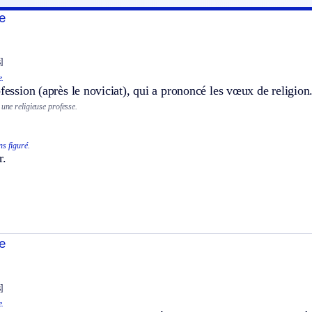
e
]
e.
ofession (après le noviciat), qui a prononcé les vœux de religion
 une religieuse professe.
ns figuré.
r.
e
]
e.