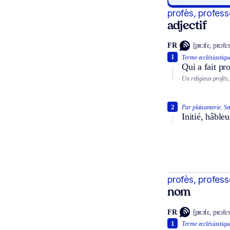
profès, profess
adjectif
FR
[pʀɔfɛ, pʀɔfɛs
1
Terme ecclésiastiqu
Qui a fait pr
Un religieux profès,
2
Par plaisanterie.
Se
Initié, hâbleu
profès, profess
nom
FR
[pʀɔfɛ, pʀɔfɛs
1
Terme ecclésiastiqu