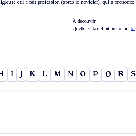
ligieuse qui a fait profession (après le noviciat), qui a prononcé
À découvrir
Quelle est la définition du mot
bo
H
I
J
K
L
M
N
O
P
Q
R
S