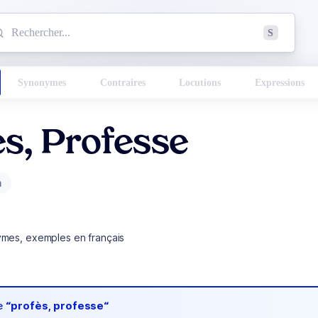
mmencez à chercher un mot dans le dictionnaire :
S
esults found.
Synonymes
Contraires
Locutions
Expressions
s, Professe
m
ymes, exemples en français
de
“profès, professe“