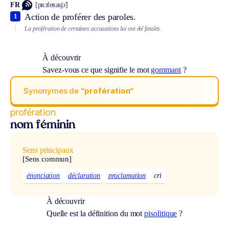
FR
[pʀɔfeʀasjɔ̃]
Action de proférer des paroles.
1
La profération de certaines accusations lui ont été fatales.
À découvrir
Savez-vous ce que signifie le mot
gommant
?
Synonymes de
“profération“
profération
nom féminin
Sens principaux
[Sens commun]
énonciation
déclaration
proclamation
cri
À découvrir
Quelle est la définition du mot
pisolitique
?