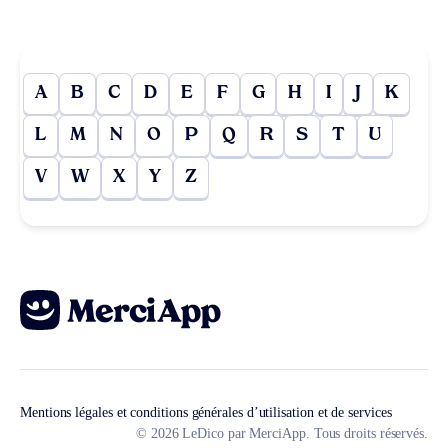
A
B
C
D
E
F
G
H
I
J
K
L
M
N
O
P
Q
R
S
T
U
V
W
X
Y
Z
Mentions légales et conditions générales d’utilisation et de services
© 2026 LeDico par MerciApp. Tous droits réservés.