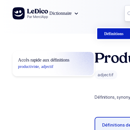
Aller au contenu
Co
Dictionnaire
0
r
Définitions
Produ
Accès rapide aux définitions
productiviste, adjectif
adjectif
Définitions, synon
Définitions 