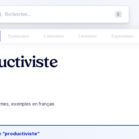
mmencez à chercher un mot dans le dictionnaire :
S
esults found.
Synonymes
Contraires
Locutions
Expressions
ctiviste
ymes, exemples en français
de
“productiviste“