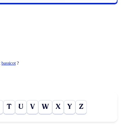
t
bassicot
?
T
U
V
W
X
Y
Z