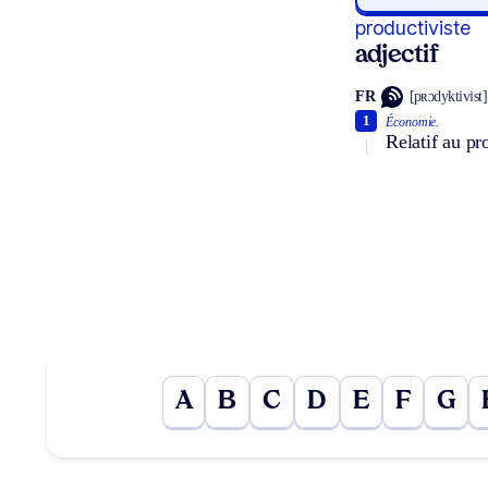
productiviste
adjectif
FR
[pʀɔdyktivist]
1
Économie.
Relatif au pr
A
B
C
D
E
F
G