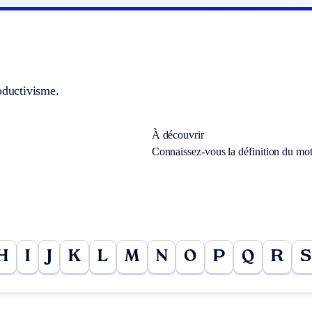
oductivisme.
À découvrir
Connaissez-vous la définition du mo
H
I
J
K
L
M
N
O
P
Q
R
S