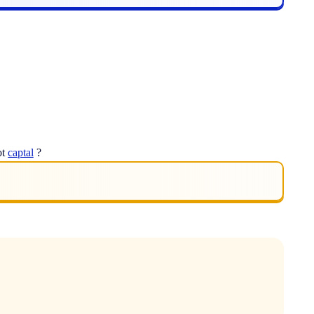
ot
captal
?