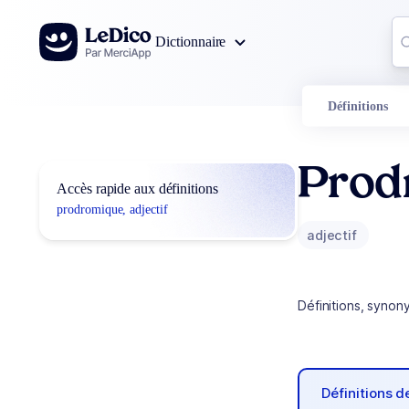
Aller au contenu
Co
Dictionnaire
0
r
Définitions
Prod
Accès rapide aux définitions
prodromique, adjectif
adjectif
Définitions, synon
Définitions 