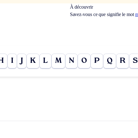
À découvrir
Savez-vous ce que signifie le mot
m
H
I
J
K
L
M
N
O
P
Q
R
S