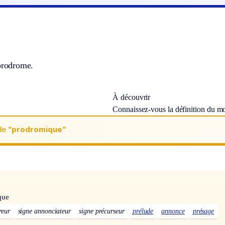
 prodrome.
À découvrir
Connaissez-vous la définition du m
de
“prodromique“
que
reur
signe annonciateur
signe précurseur
prélude
annonce
présage