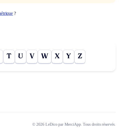
étrique
?
T
U
V
W
X
Y
Z
© 2026 LeDico par MerciApp. Tous droits réservés.