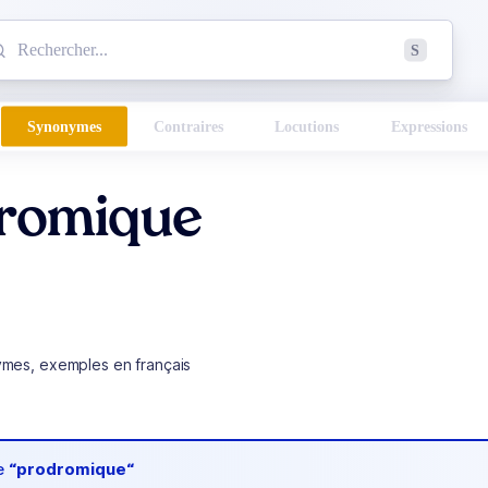
mmencez à chercher un mot dans le dictionnaire :
S
esults found.
Synonymes
Contraires
Locutions
Expressions
romique
ymes, exemples en français
de
“prodromique“