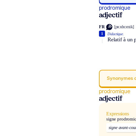
prodromique
adjectif
FR
[pʀɔdʀɔmik]
1
Didactique.
Relatif à un
Synonymes 
prodromique
adjectif
Expressions
signe prodromi
signe avant-cou